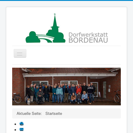
Navigation
an/aus
Startseite
Gruppen
Der Verein
Projekte
ColorMyLife
Aktuelle Seite:
Startseite
Förderer
Kontakte