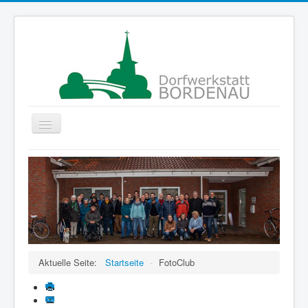
Navigation
an/aus
Startseite
Gruppen
Der Verein
Projekte
ColorMyLife
Aktuelle Seite:
Startseite
-
FotoClub
Förderer
Kontakte