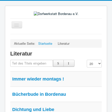
Navigation
an/aus
Startseite
Aktuelle Seite:
Startseite
-
Literatur
Gruppen
Literatur
Der Verein
Teil des Titels eingeben
Anzeige #
Projekte
ColorMyLife
Immer wieder montags !
Förderer
Kontakte
Bücherbude in Bordenau
Presse
Dichtung und Liebe